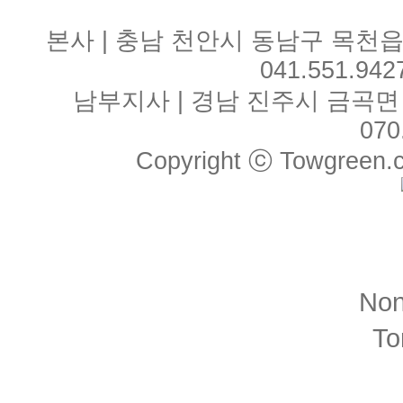
본사 | 충남 천안시 동남구 목천읍 
041.551.942
남부지사 | 경남 진주시 금곡면 월아산
070
Copyright ⓒ Towgreen.co.
No
T