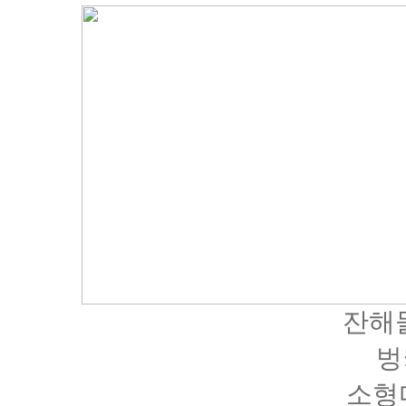
잔해
벙
소형