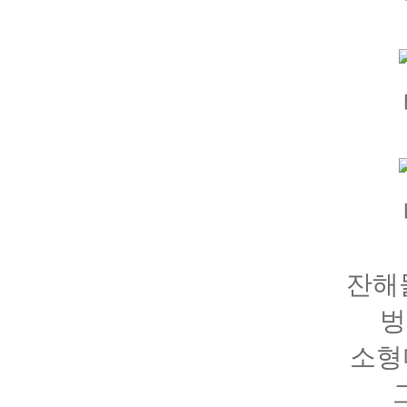
잔해
벙
소형