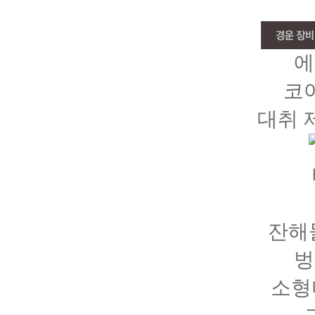
에
코
대취 
잔해
벙
소형