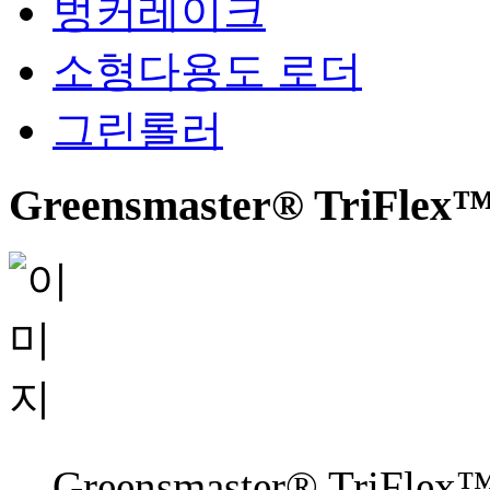
벙커레이크
소형다용도 로더
그린롤러
Greensmaster® TriFlex™
Greensmaster® TriFlex