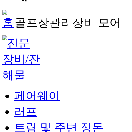
골프장관리장비
모어
페어웨이
러프
트림 및 주변 정돈