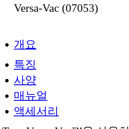
Versa-Vac (07053)
개요
특징
사양
매뉴얼
액세서리