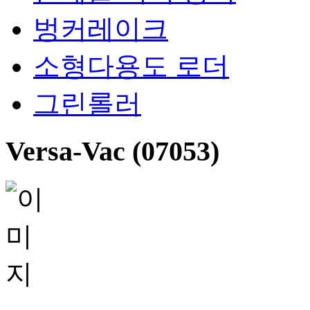
벙커레이크
소형다용도 로더
그린롤러
Versa-Vac (07053)